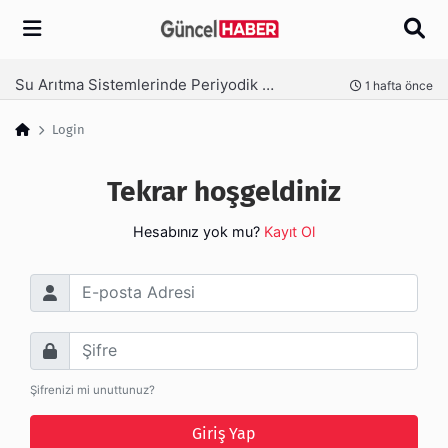
Arama
Su Arıtma Sistemlerinde Periyodik Bakım Neden Kritik?
nce
1 hafta önce
Login
Tekrar hoşgeldiniz
Hesabınız yok mu?
Kayıt Ol
E-posta Adresi
Şifre
Şifrenizi mi unuttunuz?
Giriş Yap