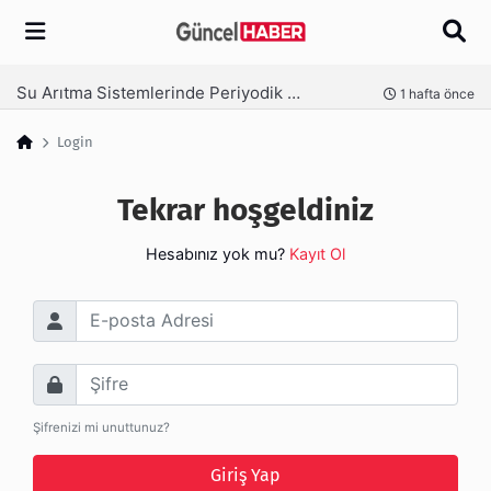
Arama
Su Arıtma Sistemlerinde Periyodik Bakım Neden Kritik?
nce
1 hafta önce
Login
Tekrar hoşgeldiniz
Hesabınız yok mu?
Kayıt Ol
E-posta Adresi
Şifre
Şifrenizi mi unuttunuz?
Giriş Yap