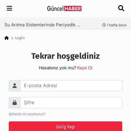
Arama
Su Arıtma Sistemlerinde Periyodik Bakım Neden Kritik?
nce
1 hafta önce
Login
Tekrar hoşgeldiniz
Hesabınız yok mu?
Kayıt Ol
E-posta Adresi
Şifre
Şifrenizi mi unuttunuz?
Giriş Yap