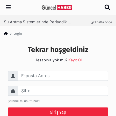
Arama
Su Arıtma Sistemlerinde Periyodik Bakım Neden Kritik?
nce
1 hafta önce
Login
Tekrar hoşgeldiniz
Hesabınız yok mu?
Kayıt Ol
E-posta Adresi
Şifre
Şifrenizi mi unuttunuz?
Giriş Yap