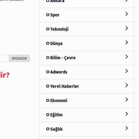
Ankara
Spor
Teknoloji
Dünya
Bilim - Çevre
Adwords
ir?
Yerel Haberler
Ekonomi
Eğitim
Sağlık