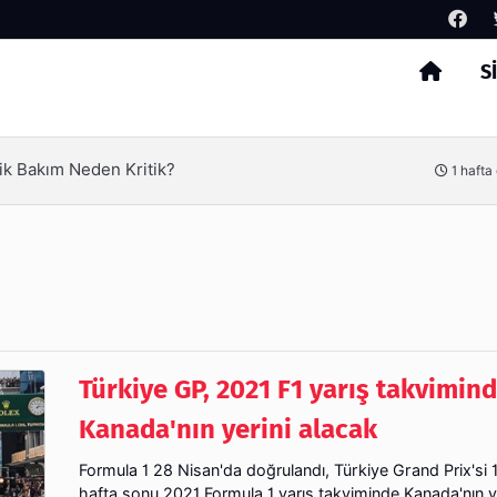
S
Arama
erimliliği Olimpack ile Yakalayın
3 hafta
Türkiye GP, 2021 F1 yarış takvimin
Kanada'nın yerini alacak
Formula 1 28 Nisan'da doğrulandı, Türkiye Grand Prix'si 
hafta sonu 2021 Formula 1 yarış takviminde Kanada'nın ye