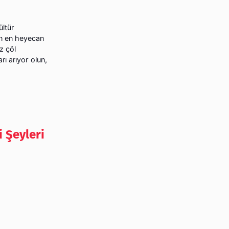
ültür
'ın en heyecan
z çöl
rı arıyor olun,
i Şeyleri