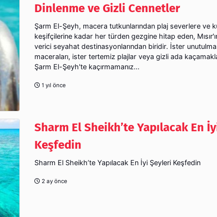
Dinlenme ve Gizli Cennetler
Şarm El-Şeyh, macera tutkunlarından plaj severlere ve k
keşifçilerine kadar her türden gezgine hitap eden, Mısır
verici seyahat destinasyonlarından biridir. İster unutulma
maceraları, ister tertemiz plajlar veya gizli ada kaçamakla
Şarm El-Şeyh'te kaçırmamanız...
1 yıl önce
Sharm El Sheikh’te Yapılacak En İy
Keşfedin
Sharm El Sheikh’te Yapılacak En İyi Şeyleri Keşfedin
2 ay önce