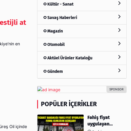
Kültür - Sanat
Savaş Haberleri
stijli at
Magazin
kiye'nin en
Otomobil
Aktüel Ürünler Kataloğu
Gündem
POPÜLER İÇERIKLER
Fahiş fiyat
uygulayan
reş Oil içinde
firmalar açıklandı