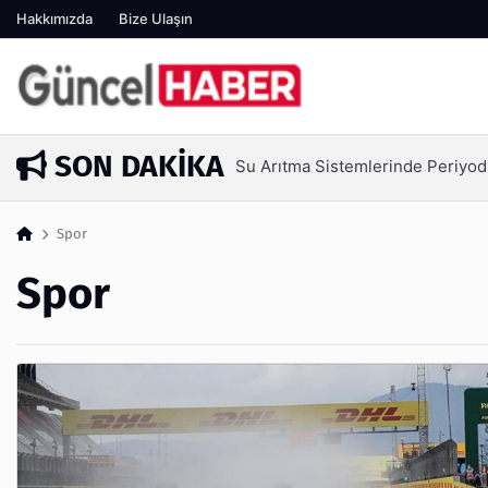
Hakkımızda
Bize Ulaşın
SON DAKIKA
Ambalaj Süreçlerinde Yeni Nesil V
1 hafta önce
Spor
Spor