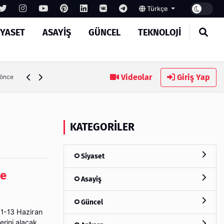
Türkçe
IYASET
ASAYIŞ
GÜNCEL
TEKNOLOJI
MASROKİT Eğitim Kitleri ile Elektronik Öğrenmek Artık Çok
Videolar
Giriş Yap
 önce
KATEGORILER
Siyaset
de
Asayiş
Güncel
11-13 Haziran
rini alacak.