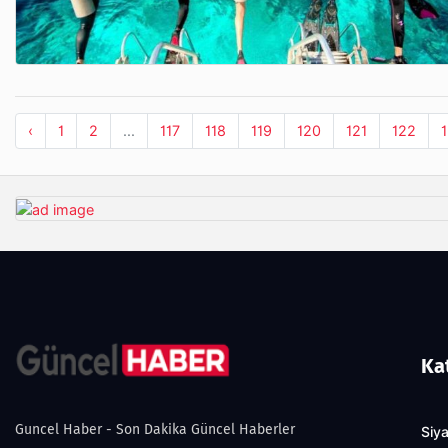
‹
1
2
...
117
118
119
120
121
122
Ka
Guncel Haber - Son Dakika Güncel Haberler
Siy