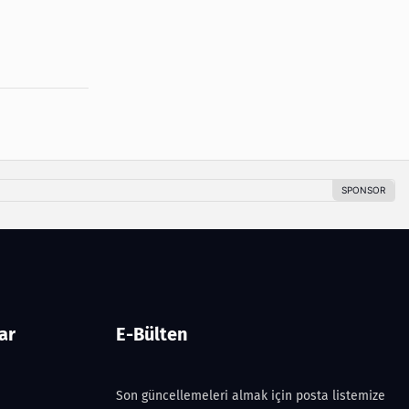
ar
E-Bülten
Son güncellemeleri almak için posta listemize