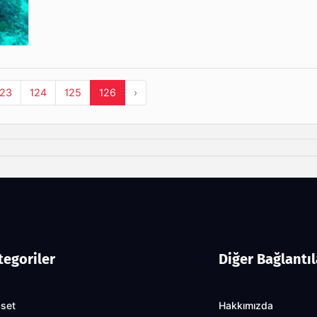
123
124
125
126
›
tegoriler
Diğer Bağlantıl
aset
Hakkımızda