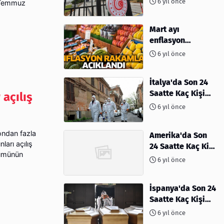
6 yıl önce
1 Temmuz
Mart ayı
enflasyon
rakamları
6 yıl önce
açıklandı
İtalya'da Son 24
Saatte Kaç Kişi
açılış
Öldü
6 yıl önce
ondan fazla
Amerika'da Son
arı açılış
24 Saatte Kaç Kişi
tümünün
Öldü - 06 Nisan
6 yıl önce
2020
İspanya'da Son 24
Saatte Kaç Kişi
Öldü
6 yıl önce