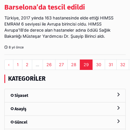
Barselona’da tescil edildi
Türkiye, 2017 yılında 163 hastanesinde elde ettiği HIMSS
EMRAM 6 seviyesi ile Avrupa birincisi oldu. HIMSS
Avrupa’18’de derece alan hastaneler adına ödülü Sağlık
Bakanlığı Müsteşar Yardımcısı Dr. Şuayip Birinci aldı.
8 yıl önce
‹
1
2
...
26
27
28
29
30
31
32
KATEGORILER
Siyaset
Asayiş
Güncel