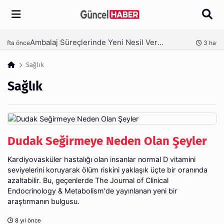
Arama
Ambalaj Süreçlerinde Yeni Nesil Verimliliği Olimpack ile Yakalayın
nce
3 hafta önce
Sağlık
Sağlık
Dudak Seğirmeye Neden Olan Şeyler
Kardiyovasküler hastalığı olan insanlar normal D vitamini
seviyelerini koruyarak ölüm riskini yaklaşık üçte bir oranında
azaltabilir. Bu, geçenlerde The Journal of Clinical
Endocrinology & Metabolism'de yayınlanan yeni bir
araştırmanın bulgusu.
8 yıl önce