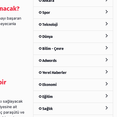
Ankara
anacak?
Spor
rmayı başaran
heyecanla
Teknoloji
Dünya
Bilim - Çevre
Adwords
Yerel Haberler
bir
Ekonomi
Eğitim
tkı sağlayacak
yesine ait
Sağlık
aç paraşütü ve