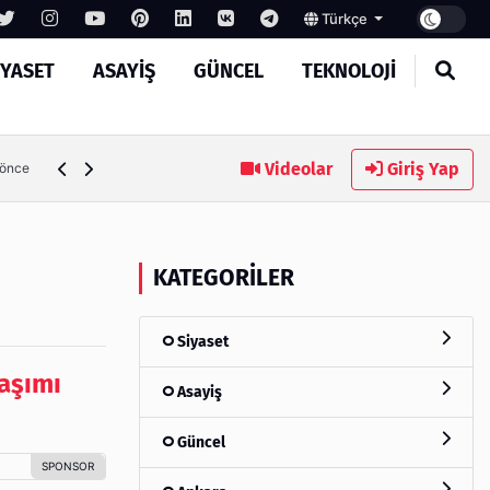
Türkçe
IYASET
ASAYIŞ
GÜNCEL
TEKNOLOJI
MASROKİT Eğitim Kitleri ile Elektronik Öğrenmek Artık Çok
Videolar
Giriş Yap
 önce
KATEGORILER
Siyaset
aşımı
Asayiş
Güncel