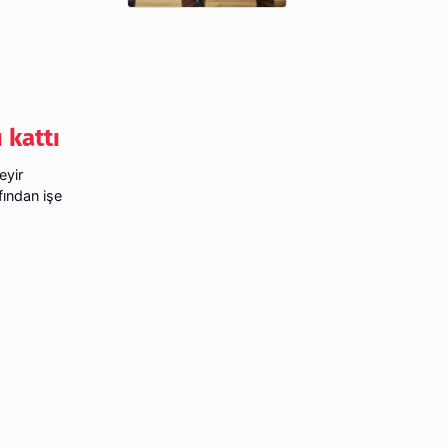
 kattı
eyir
fından işe