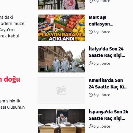
6 yıl önce
na'daki
Mart ayı
 Modern müze,
enflasyon
Kaya'nın
rakamları
6 yıl önce
arak kabul
açıklandı
İtalya'da Son 24
Saatte Kaç Kişi
Öldü
6 yıl önce
n doğu
Amerika'da Son
24 Saatte Kaç Kişi
Öldü - 06 Nisan
6 yıl önce
2020
misinin ilk
ası ulusunun
İspanya'da Son 24
Saatte Kaç Kişi
Öldü
6 yıl önce