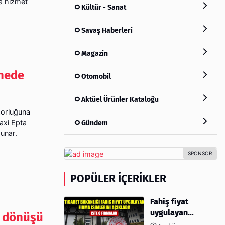
na hizmet
Kültür - Sanat
Savaş Haberleri
Magazin
hnede
Otomobil
Aktüel Ürünler Kataloğu
 zorluğuna
axi Epta
Gündem
unar.
POPÜLER İÇERIKLER
Fahiş fiyat
uygulayan
n dönüşü
firmalar açıklandı