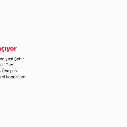
açıyor
lediyesi Şehir
nü "Geç
n Ünalp’in
kci Kongre ve