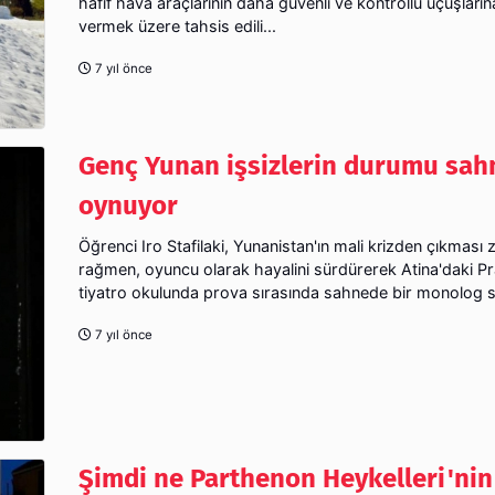
hafif hava araçlarının daha güvenli ve kontrollü uçuşları
vermek üzere tahsis edili...
7 yıl önce
Genç Yunan işsizlerin durumu sa
oynuyor
Öğrenci Iro Stafilaki, Yunanistan'ın mali krizden çıkması
rağmen, oyuncu olarak hayalini sürdürerek Atina'daki Pr
tiyatro okulunda prova sırasında sahnede bir monolog s
7 yıl önce
Şimdi ne Parthenon Heykelleri'ni