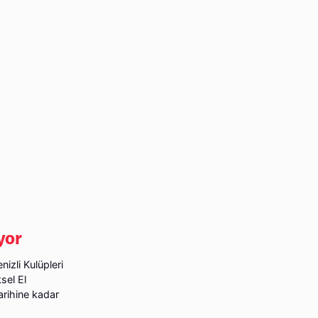
yor
izli Kulüpleri
sel El
tarihine kadar