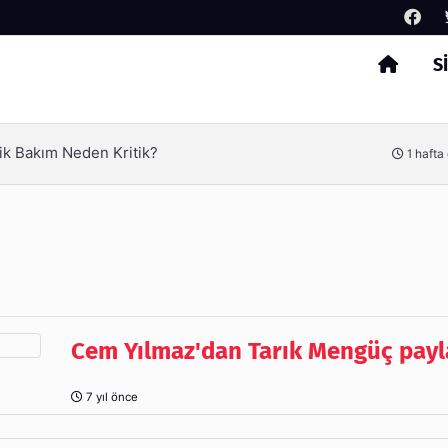
S
Arama
erimliliği Olimpack ile Yakalayın
3 hafta
Cem Yılmaz'dan Tarık Mengüç payl
7 yıl önce