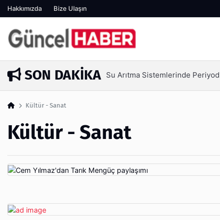
Hakkımızda
Bize Ulaşın
SON DAKIKA
Ambalaj Süreçlerinde Yeni Nesil V
1 hafta önce
Kültür - Sanat
Kültür - Sanat