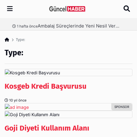
Arama
Ambalaj Süreçlerinde Yeni Nesil Verimliliği Olimpack ile Yakalayın
nce
3 hafta önce
Type:
Type:
Kosgeb Kredi Başvurusu
10 yıl önce
Goji Diyeti Kullanım Alanı