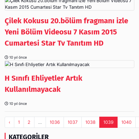
Çilek Kokusu 20.bölüm fragmanı izle
Yeni Bölüm Videosu 7 Kasım 2015
Cumartesi Star Tv Tanıtım HD
10 yıl önce
H Sınıfı Ehliyetler Artık
Kullanılmayacak
10 yıl önce
‹
1
2
...
1036
1037
1038
1039
1040
KATEGORILER